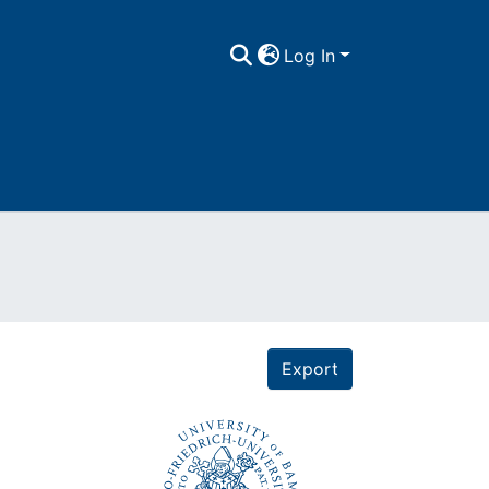
Log In
Export