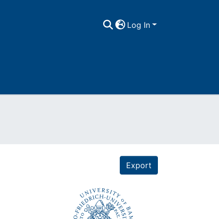
Log In
Export