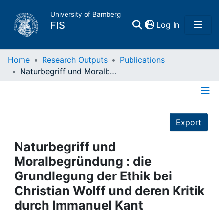
University of Bamberg
(current)
FIS
Log In
Home
Home
Research Outputs
Publications
Naturbegriff und Moralbegründung : die Grundlegung der Ethik bei Christian Wolff und deren Kritik durch Immanuel Kant
Publications
Details
Research Data
Export
Projects
Naturbegriff und
Moralbegründung : die
People
Grundlegung der Ethik bei
Christian Wolff und deren Kritik
Institutions
durch Immanuel Kant