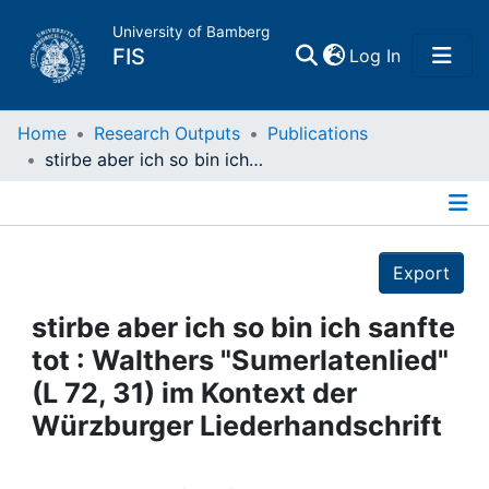
University of Bamberg
(current)
FIS
Log In
Home
Home
Research Outputs
Publications
stirbe aber ich so bin ich sanfte tot : Walthers "Sumerlatenlied" (L 72, 31) im Kontext der Würzburger Liederhandschrift
Publications
Details
Research Data
Export
Projects
stirbe aber ich so bin ich sanfte
tot : Walthers "Sumerlatenlied"
People
(L 72, 31) im Kontext der
Würzburger Liederhandschrift
Institutions