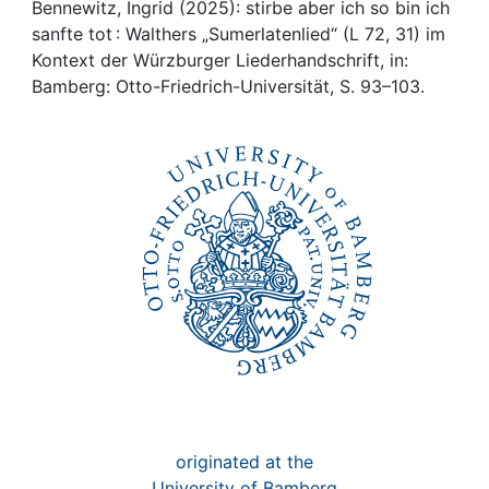
Awards
Bennewitz, Ingrid (2025): stirbe aber ich so bin ich
sanfte tot : Walthers „Sumerlatenlied“ (L 72, 31) im
My FIS
Kontext der Würzburger Liederhandschrift, in:
Bamberg: Otto-Friedrich-Universität, S. 93–103.
Help
originated at the
University of Bamberg