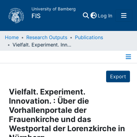
University of Bamberg
(current)
FIS
Log In
Home
Home
Research Outputs
Publications
Vielfalt. Experiment. Innovation. : Über die Vorhallenportale der Frauenkirche und das Westportal der Lorenzkirche in Nürnberg
Publications
Details
Research Data
Export
Projects
Vielfalt. Experiment.
Innovation. : Über die
People
Vorhallenportale der
Frauenkirche und das
Institutions
Westportal der Lorenzkirche in