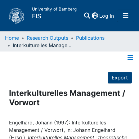
University of Bamberg
(current)
FIS
Log In
Home
Home
Research Outputs
Publications
Interkulturelles Management / Vorwort
Publications
Details
Research Data
Export
Projects
Interkulturelles Management /
Vorwort
People
Institutions
Engelhard, Johann (1997): Interkulturelles
Management / Vorwort, in: Johann Engelhard
(Hrsg.),
Interkulturelles Management : theoretische