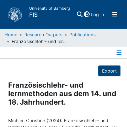
University of Bamberg
(current)
FIS
Log In
Home
Home
Research Outputs
Publications
Französischlehr- und lernmethoden aus dem 14. und 18. Jahrhundert.
Publications
Details
Research Data
Export
Projects
Französischlehr- und
lernmethoden aus dem 14. und
People
18. Jahrhundert.
Institutions
Michler, Christine (2024): Französischlehr- und