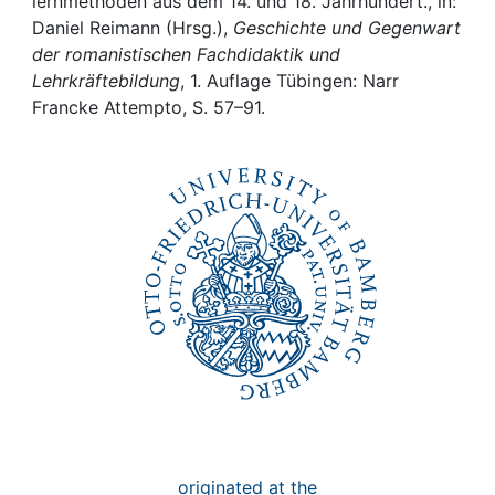
Awards
lernmethoden aus dem 14. und 18. Jahrhundert., in:
Daniel Reimann (Hrsg.),
Geschichte und Gegenwart
der romanistischen Fachdidaktik und
My FIS
Lehrkräftebildung
, 1. Auflage Tübingen: Narr
Francke Attempto, S. 57–91.
Help
originated at the