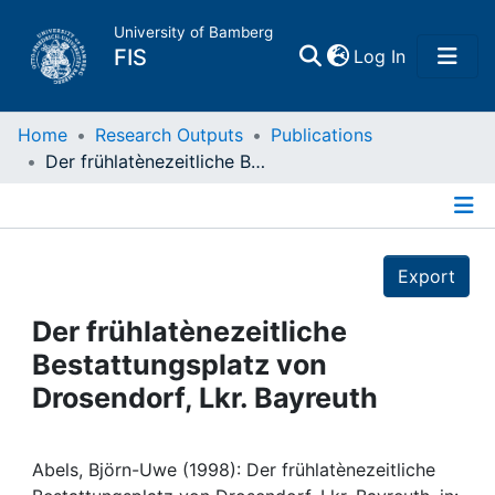
University of Bamberg
(current)
FIS
Log In
Home
Home
Research Outputs
Publications
Der frühlatènezeitliche Bestattungsplatz von Drosendorf, Lkr. Bayreuth
Publications
Details
Research Data
Export
Projects
Der frühlatènezeitliche
Bestattungsplatz von
People
Drosendorf, Lkr. Bayreuth
Institutions
Abels, Björn-Uwe (1998): Der frühlatènezeitliche