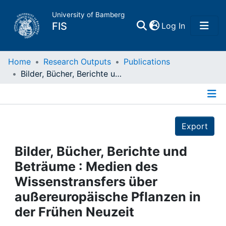
University of Bamberg
(current)
FIS
Log In
Home
Home
Research Outputs
Publications
Bilder, Bücher, Berichte und Beträume : Medien des Wissenstransfers über außereuropäische Pflanzen in der Frühen Neuzeit
Publications
Details
Research Data
Export
Projects
Bilder, Bücher, Berichte und
Beträume : Medien des
People
Wissenstransfers über
außereuropäische Pflanzen in
Institutions
der Frühen Neuzeit