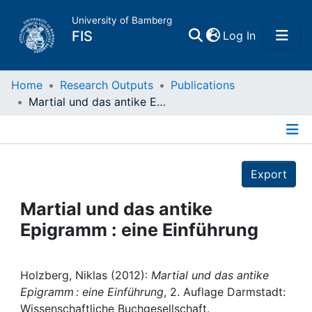
University of Bamberg
(current)
FIS
Log In
Home
Home
Research Outputs
Publications
Martial und das antike Epigramm : eine Einführung
Publications
Details
Research Data
Export
Projects
Martial und das antike
Epigramm : eine Einführung
People
Institutions
Holzberg, Niklas (2012):
Martial und das antike
Epigramm : eine Einführung
, 2. Auflage Darmstadt:
Wissenschaftliche Buchgesellschaft.