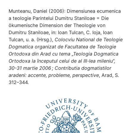
Awards
Munteanu, Daniel (2006): Dimensiunea ecumenica
My FIS
a teologie Parintelui Dumitru Staniloae = Die
ökumenische Dimension der Theologie von
Help
Dumitru Staniloae, in: Ioan Tulcan, C. Ioja, Ioan
Tulcan, u. a. (Hrsg.),
Colocviu National de Teologie
Dogmatica organizat de Facultatea de Teologie
Ortodoxa din Arad cu tema „Teologia Dogmatica
Ortodoxa la începutul celui de al III-lea mileniu“,
30-31 martie 2006 ; Contributia dogmatistilor
aradeni: accente, probleme, perspective
, Arad, S.
312–344.