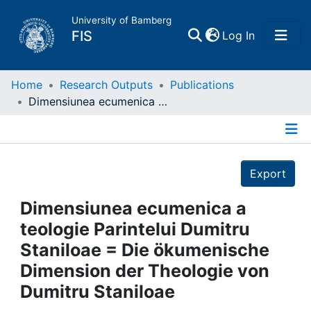
University of Bamberg
(current)
FIS
Log In
Home
Home
Research Outputs
Publications
Dimensiunea ecumenica a teologie Parintelui Dumitru Staniloae = Die ökumenische Dimension der Theologie von Dumitru Staniloae
Publications
Details
Research Data
Export
Projects
Dimensiunea ecumenica a
teologie Parintelui Dumitru
People
Staniloae = Die ökumenische
Dimension der Theologie von
Institutions
Dumitru Staniloae