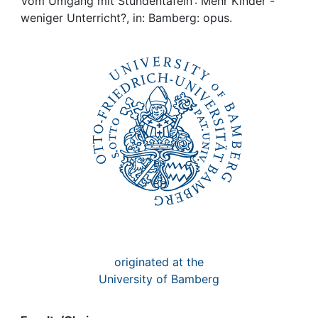
Awards
Vom Umgang mit Stundentafeln : Mehr Kinder -
weniger Unterricht?, in: Bamberg: opus.
My FIS
Help
originated at the
University of Bamberg