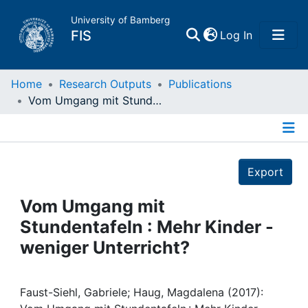
University of Bamberg
(current)
FIS
Log In
Home
Home
Research Outputs
Publications
Vom Umgang mit Stundentafeln : Mehr Kinder - weniger Unterricht?
Publications
Details
Research Data
Export
Projects
Vom Umgang mit
Stundentafeln : Mehr Kinder -
People
weniger Unterricht?
Institutions
Faust-Siehl, Gabriele; Haug, Magdalena (2017):