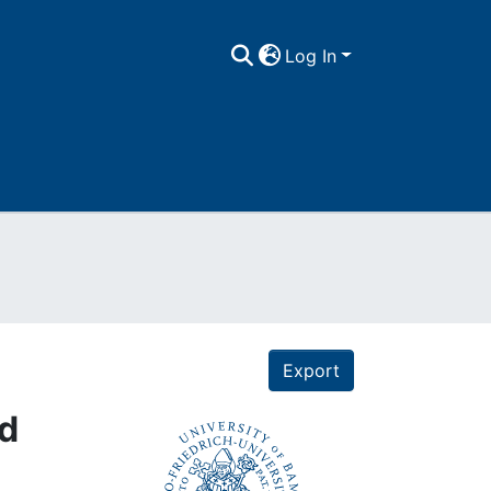
Log In
Export
nd