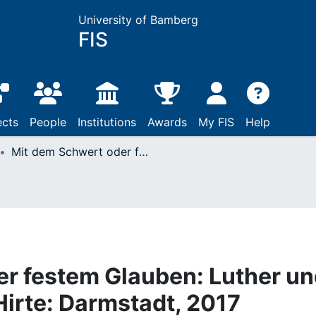
University of Bamberg
FIS
ects
People
Institutions
Awards
My FIS
Help
Mit dem Schwert oder festem Glauben: Luther und die Hexen / Markus Hirte: Darmstadt, 2017
r festem Glauben: Luther u
Hirte: Darmstadt, 2017