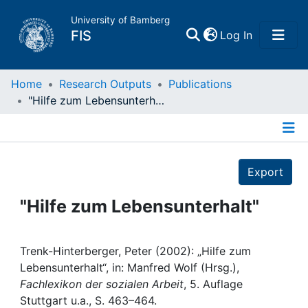
University of Bamberg
(current)
FIS
Log In
Home
Home
Research Outputs
Publications
"Hilfe zum Lebensunterhalt"
Publications
Details
Research Data
Export
Projects
"Hilfe zum Lebensunterhalt"
People
Trenk-Hinterberger, Peter (2002): „Hilfe zum
Lebensunterhalt“, in: Manfred Wolf (Hrsg.),
Institutions
Fachlexikon der sozialen Arbeit
, 5. Auflage
Stuttgart u.a., S. 463–464.