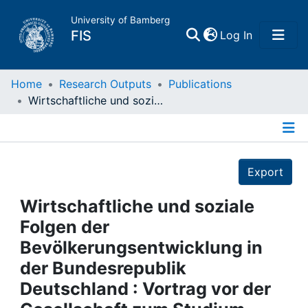
University of Bamberg
(current)
FIS
Log In
Home
Home
Research Outputs
Publications
Wirtschaftliche und soziale Folgen der Bevölkerungsentwicklung in der Bundesrepublik Deutschland : Vortrag vor der Gesellschaft zum Studium Strukturpolitischer Fragen e.V.
Publications
Details
Research Data
Export
Projects
Wirtschaftliche und soziale
Folgen der
People
Bevölkerungsentwicklung in
der Bundesrepublik
Institutions
Deutschland : Vortrag vor der