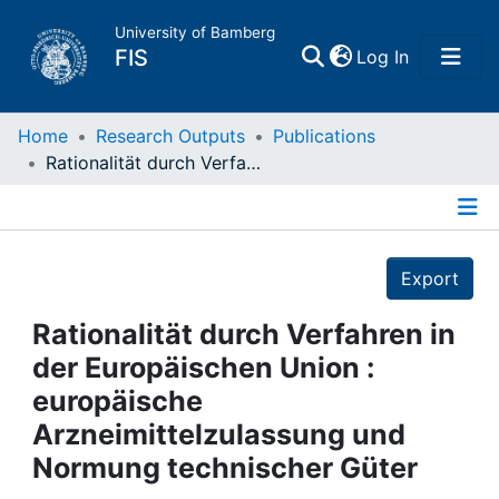
University of Bamberg
(current)
FIS
Log In
Home
Home
Research Outputs
Publications
Rationalität durch Verfahren in der Europäischen Union : europäische Arzneimittelzulassung und Normung technischer Güter
Publications
Details
Research Data
Export
Projects
Rationalität durch Verfahren in
der Europäischen Union :
People
europäische
Arzneimittelzulassung und
Institutions
Normung technischer Güter