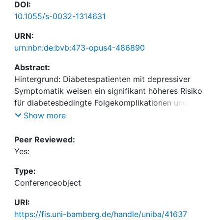
DOI:
10.1055/s-0032-1314631
URN:
urn:nbn:de:bvb:473-opus4-486890
Abstract:
Hintergrund: Diabetespatienten mit depressiver
Symptomatik weisen ein signifikant höheres Risiko
für diabetesbedingte Folgekomplikationen und eine
höhere Mortalität auf. Bisher ist jedoch wenig über
Show more
die vermittelnden Mechanismen zwischen
Depressivität und dem ungünstigen
Peer Reviewed:
Krankheitsverlauf bekannt. In der vorliegenden
Yes:
Studie wurden Zusammenhänge zwischen
Type:
Depressivität und Parametern des kleinen
Conferenceobject
Blutbildes (Anzahl der Thrombozyten,
Erythrozyten, Leukozyten und Hämoglobinwert)
URI:
https://fis.uni-bamberg.de/handle/uniba/41637