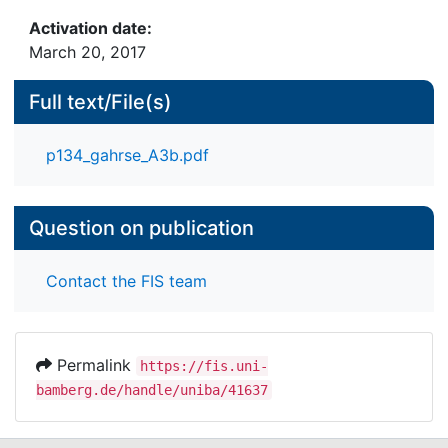
Activation date:
March 20, 2017
Methodik: Mithilfe eines Depressionsfragebogens
(dt. Version der Center of Epidemiologic Studies
Full text/File(s)
Depression Scale (CES-D)) wurde das Ausmaß der
Depressivität erfasst. Die Erythrozyten-,
p134_gahrse_A3b.pdf
Leukozyten- und Thrombozytenkonzentrationen
sowie der Hämoglobinwert wurden bestimmt.
Zusätzlich wurden medizinische Variablen (Alter,
Question on publication
BMI, Diabetesdauer und Anzahl von
Folgekrankheiten) sowie psychosoziale Variablen
Contact the FIS team
(diabetesbezogene Belastung, Diabetesakzeptanz
und Selbstbehandlungverhalten) als
Permalink
https://fis.uni-
bamberg.de/handle/uniba/41637
Ergebnisse: 273 Diabetespatienten (Alter=43±14J;