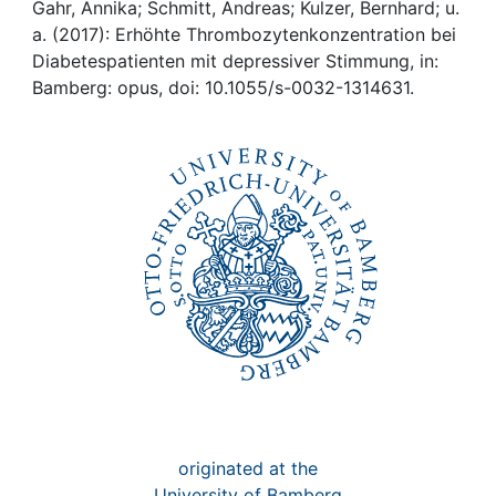
Awards
Gahr, Annika; Schmitt, Andreas; Kulzer, Bernhard; u.
a. (2017): Erhöhte Thrombozytenkonzentration bei
My FIS
Diabetespatienten mit depressiver Stimmung, in:
Bamberg: opus, doi: 10.1055/s-0032-1314631.
Help
originated at the
University of Bamberg