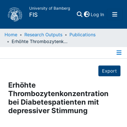
University of Bamberg
(current)
FIS
Log In
Home
Home
Research Outputs
Publications
Erhöhte Thrombozytenkonzentration bei Diabetespatienten mit depressiver Stimmung
Publications
Details
Research Data
Export
Projects
Erhöhte
Thrombozytenkonzentration
People
bei Diabetespatienten mit
depressiver Stimmung
Institutions