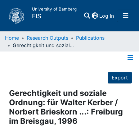
University of Bamberg
(current)
FIS
Log In
Home
Home
Research Outputs
Publications
Gerechtigkeit und soziale Ordnung: für Walter Kerber / Norbert Brieskorn ...: Freiburg im Breisgau, 1996
Publications
Details
Research Data
Export
Projects
Gerechtigkeit und soziale
Ordnung: für Walter Kerber /
People
Norbert Brieskorn ...: Freiburg
im Breisgau, 1996
Institutions