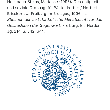
Awards
Heimbach-Steins, Marianne (1996): Gerechtigkeit
und soziale Ordnung: für Walter Kerber / Norbert
My FIS
Brieskorn ...: Freiburg im Breisgau, 1996, in:
Stimmen der Zeit : katholische Monatschrift für das
Geistesleben der Gegenwart
, Freiburg, Br.: Herder,
Help
Jg. 214, S. 642–644.