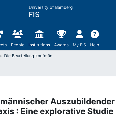
University of Bamberg
FIS
ects
People
Institutions
Awards
My FIS
Help
Die Beurteilung kaufmännischer Auszubildender in der betrieblichen Praxis : Eine explorative Studie bei Industrie- und Bankkaufleuten
fmännischer Auszubildender 
axis : Eine explorative Studie