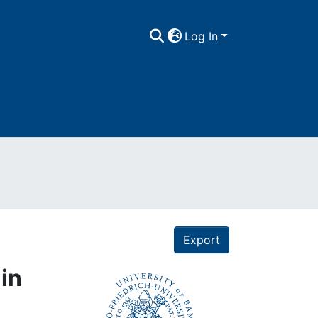
Log In
Export
in