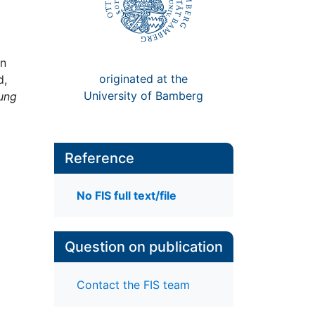
in
originated at the
d,
University of Bamberg
ung
Reference
No FIS full text/file
Question on publication
Contact the FIS team