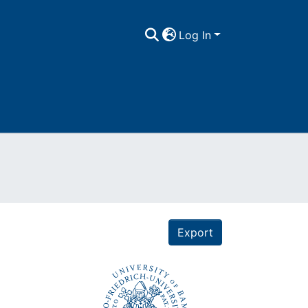
Log In
Export