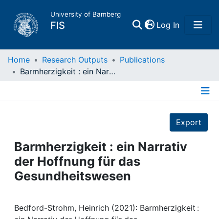
University of Bamberg
(current)
FIS
Log In
Home
Home
Research Outputs
Publications
Barmherzigkeit : ein Narrativ der Hoffnung für das Gesundheitswesen
Publications
Details
Research Data
Export
Projects
Barmherzigkeit : ein Narrativ
der Hoffnung für das
People
Gesundheitswesen
Institutions
Bedford-Strohm, Heinrich (2021): Barmherzigkeit :