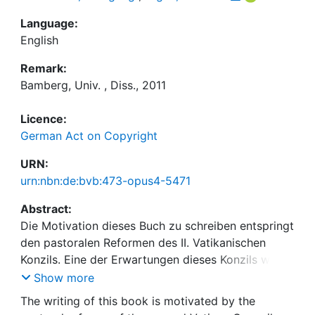
Language:
English
Remark:
Bamberg, Univ. , Diss., 2011
Licence:
German Act on Copyright
URN:
urn:nbn:de:bvb:473-opus4-5471
Abstract:
Die Motivation dieses Buch zu schreiben entspringt
den pastoralen Reformen des II. Vatikanischen
Konzils. Eine der Erwartungen dieses Konzils war
das Aufscheinen eines "Zweiten Pfingstereignisses",
Show more
um eine größere und bessere Kirche zu erreichen.
The writing of this book is motivated by the
Offenheit war eine der Früchte dieses Konzils; die