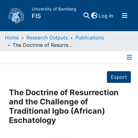
University of Bamberg
(current)
FIS
Log In
Home
Home
Research Outputs
Publications
The Doctrine of Resurrection and the Challenge of Traditional Igbo (African) Eschatology
Publications
Details
Research Data
Export
Projects
The Doctrine of Resurrection
and the Challenge of
People
Traditional Igbo (African)
Eschatology
Institutions