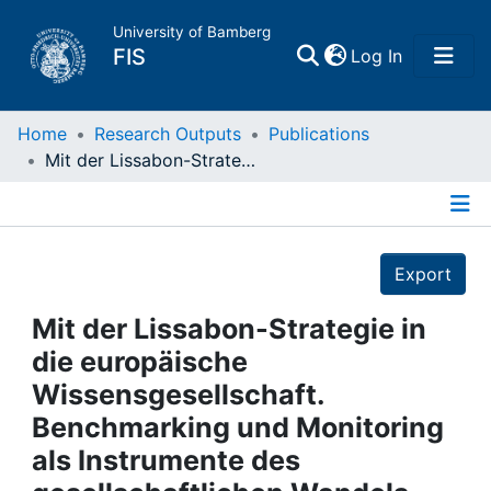
University of Bamberg
(current)
FIS
Log In
Home
Home
Research Outputs
Publications
Mit der Lissabon-Strategie in die europäische Wissensgesellschaft. Benchmarking und Monitoring als Instrumente des gesellschaftlichen Wandels
Publications
Details
Research Data
Export
Projects
Mit der Lissabon-Strategie in
die europäische
People
Wissensgesellschaft.
Benchmarking und Monitoring
Institutions
als Instrumente des