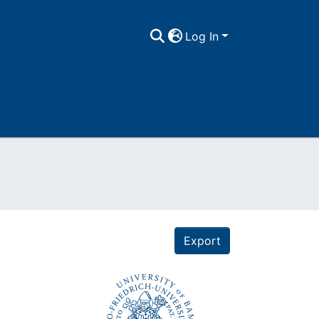
Log In
Export