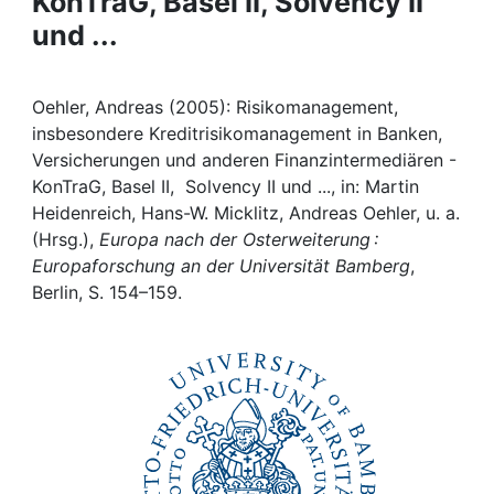
KonTraG, Basel II, Solvency II
Awards
und ...
My FIS
Oehler, Andreas (2005): Risikomanagement,
Help
insbesondere Kreditrisikomanagement in Banken,
Versicherungen und anderen Finanzintermediären -
KonTraG, Basel II, Solvency II und ..., in: Martin
Heidenreich, Hans-W. Micklitz, Andreas Oehler, u. a.
(Hrsg.),
Europa nach der Osterweiterung :
Europaforschung an der Universität Bamberg
,
Berlin, S. 154–159.