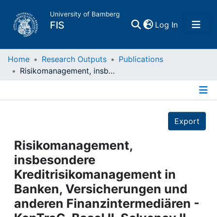
University of Bamberg
(current)
FIS
Log In
Home
Home
Research Outputs
Publications
Risikomanagement, insbesondere Kreditrisikomanagement in Banken, Versicherungen und anderen Finanzintermediären - KonTraG, Basel II, Solvency II und ...
Publications
Details
Research Data
Export
Projects
Risikomanagement,
insbesondere
People
Kreditrisikomanagement in
Banken, Versicherungen und
Institutions
anderen Finanzintermediären -