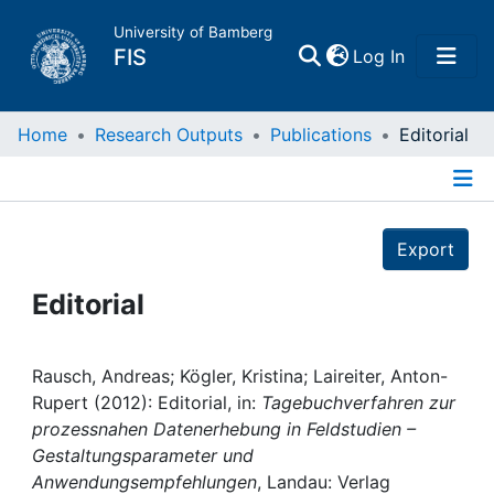
University of Bamberg
(current)
FIS
Log In
Home
Home
Research Outputs
Publications
Editorial
Publications
Details
Export
Research Data
Editorial
Projects
People
Rausch, Andreas; Kögler, Kristina; Laireiter, Anton-
Rupert (2012): Editorial, in:
Tagebuchverfahren zur
prozessnahen Datenerhebung in Feldstudien –
Institutions
Gestaltungsparameter und
Anwendungsempfehlungen
, Landau: Verlag