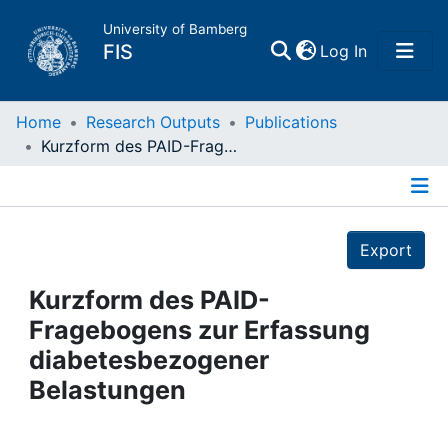
University of Bamberg
(current)
FIS
Log In
Home
Home
Research Outputs
Publications
Kurzform des PAID-Fragebogens zur Erfassung diabetesbezogener Belastungen
Publications
Details
Research Data
Export
Projects
Kurzform des PAID-
Fragebogens zur Erfassung
People
diabetesbezogener
Belastungen
Institutions