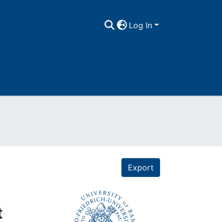
Log In
Export
t