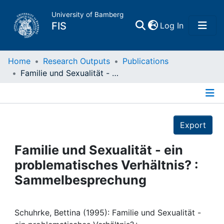
University of Bamberg
(current)
FIS
Log In
Home
Home
Research Outputs
Publications
Familie und Sexualität - ein problematisches Verhältnis? : Sammelbesprechung
Publications
Details
Research Data
Export
Projects
Familie und Sexualität - ein
problematisches Verhältnis? :
People
Sammelbesprechung
Institutions
Schuhrke, Bettina (1995): Familie und Sexualität -