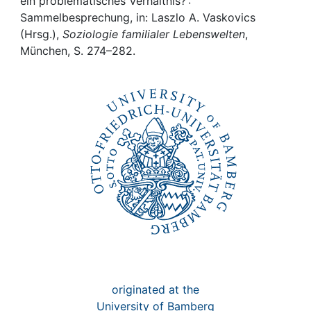
Awards
ein problematisches Verhältnis? :
Sammelbesprechung, in: Laszlo A. Vaskovics
(Hrsg.),
Soziologie familialer Lebenswelten
,
My FIS
München, S. 274–282.
Help
originated at the
University of Bamberg