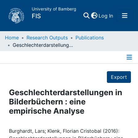
University of Bamberg
(current)
FIS
Log In
Home
Home
Research Outputs
Publications
Geschlechterdarstellungen in Bilderbüchern : eine empirische Analyse
Publications
Details
Research Data
Export
Projects
Geschlechterdarstellungen in
Bilderbüchern : eine
People
empirische Analyse
Institutions
Burghardt, Lars; Klenk, Florian Cristobal (2016):