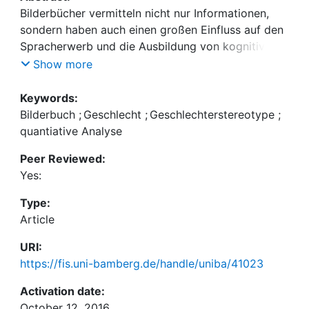
Bilderbücher vermitteln nicht nur Informationen,
sondern haben auch einen großen Einfluss auf den
Spracherwerb und die Ausbildung von kognitiven
Kompetenzen. Damit leisten sie einen zentralen
Show more
Beitrag zum Kulturalisierungsprozess von Kindern
und übermitteln zugleich als Träger_innen
Keywords:
gesellschaftlicher Diskurse Vorstellungen von
Bilderbuch
;
Geschlecht
;
Geschlechterstereotype
;
Geschlecht und geschlechts(un)typischem
quantiative Analyse
Verhalten. Anhand der Analyse von 6 117 Figuren
Peer Reviewed:
aus 133 aktuell in Kindertageseinrichtungen
Yes:
genutzten Bilderbüchern wird in diesem Beitrag
den Fragen nachgegangen, welche
Type:
zweigeschlechtlichen Verteilungsmuster in
Article
Bilderbüchern vorzufinden sind, inwieweit
geschlechtsstereotype Darstellungen gefestigt
URI:
beziehungsweise aufgebrochen werden und ob
https://fis.uni-bamberg.de/handle/uniba/41023
aktuell verwendete Kinderliteratur einem
Activation date:
heteronormativen Paradigma verhaftet ist.
October 12, 2016