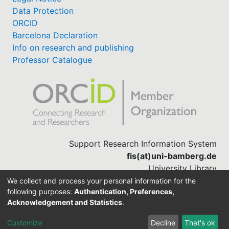
Data Protection
ORCID
Barcelona Declaration
Info on research and publishing
Professor Catalogue
Support Research Information System
fis(at)uni-bamberg.de
University Library
(0951) 863-1568
We collect and process your personal information for the
following purposes:
Authentication, Preferences,
Acknowledgement and Statistics
.
Built with
DSpace-CRIS software
Customize
Decline
That's ok