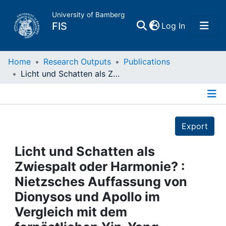
University of Bamberg
(current)
FIS
Log In
Home
Home
Research Outputs
Publications
Licht und Schatten als Zwiespalt oder Harmonie? : Nietzsches Auffassung von Dionysos und Apollo im Vergleich mit dem fernöstlichen Yin-Yang-Verständnis
Publications
Details
Research Data
Export
Projects
Licht und Schatten als
Zwiespalt oder Harmonie? :
People
Nietzsches Auffassung von
Dionysos und Apollo im
Institutions
Vergleich mit dem