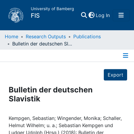
University of Bamberg
(current)
FIS
Log In
Home
Home
Research Outputs
Publications
Bulletin der deutschen Slavistik
Publications
Details
Research Data
Export
Projects
Bulletin der deutschen
Slavistik
People
Institutions
Kempgen, Sebastian; Wingender, Monika; Schaller,
Helmut Wilhelm; u. a.; Sebastian Kempgen und
Ludger Udolph (Hrsg.) (2018): Bulletin der