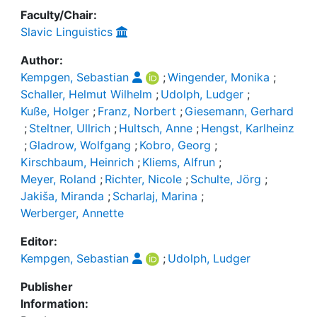
Faculty/Chair:
Slavic Linguistics
Author:
Kempgen, Sebastian
;
Wingender, Monika
;
Schaller, Helmut Wilhelm
;
Udolph, Ludger
;
Kuße, Holger
;
Franz, Norbert
;
Giesemann, Gerhard
;
Steltner, Ullrich
;
Hultsch, Anne
;
Hengst, Karlheinz
;
Gladrow, Wolfgang
;
Kobro, Georg
;
Kirschbaum, Heinrich
;
Kliems, Alfrun
;
Meyer, Roland
;
Richter, Nicole
;
Schulte, Jörg
;
Jakiša, Miranda
;
Scharlaj, Marina
;
Werberger, Annette
Editor:
Kempgen, Sebastian
;
Udolph, Ludger
Publisher
Information: