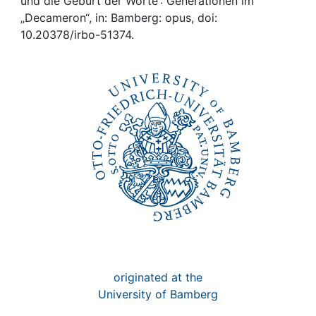
Awards
und die Geburt der Worte : Generationen im
„Decameron“, in: Bamberg: opus, doi:
10.20378/irbo-51374.
My FIS
Help
originated at the
University of Bamberg