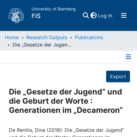
University of Bamberg
(current)
FIS
Log In
Home
Home
Research Outputs
Publications
Die „Gesetze der Jugend“ und die Geburt der Worte : Generationen im „Decameron“
Publications
Details
Research Data
Export
Projects
Die „Gesetze der Jugend“ und
die Geburt der Worte :
People
Generationen im „Decameron“
Institutions
De Rentiis, Dina (2018): Die „Gesetze der Jugend“