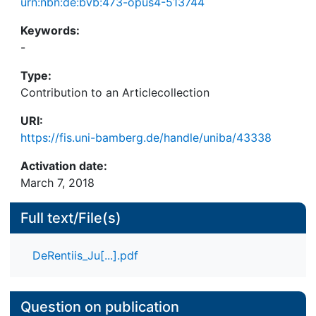
urn:nbn:de:bvb:473-opus4-513744
Keywords:
-
Type:
Contribution to an Articlecollection
URI:
https://fis.uni-bamberg.de/handle/uniba/43338
Activation date:
March 7, 2018
Full text/File(s)
DeRentiis_Ju[...].pdf
Question on publication