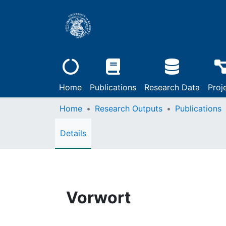
Home
Publications
Research Data
Proj
Home
Research Outputs
Publications
Details
Vorwort