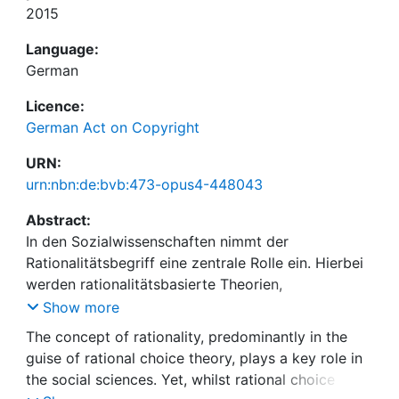
2015
Language:
German
Licence:
German Act on Copyright
URN:
urn:nbn:de:bvb:473-opus4-448043
Abstract:
In den Sozialwissenschaften nimmt der
Rationalitätsbegriff eine zentrale Rolle ein. Hierbei
werden rationalitätsbasierte Theorien,
insbesondere die Rational-Choice-Theorie, zumeist
Show more
als Teil der positiven Politikwissenschaft
The concept of rationality, predominantly in the
verstanden. Gleichzeitig greifen jedoch auch
guise of rational choice theory, plays a key role in
normative Theorien der Politischen Theorie
the social sciences. Yet, whilst rational choice
verstärkt auf Rational-Choice-Argumente zurück.