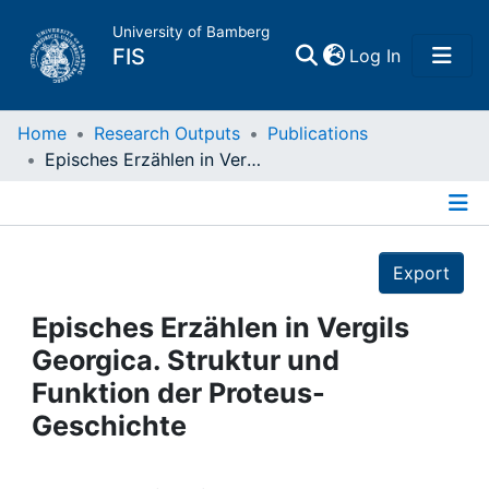
University of Bamberg
(current)
FIS
Log In
Home
Home
Research Outputs
Publications
Episches Erzählen in Vergils Georgica. Struktur und Funktion der Proteus-Geschichte
Publications
Details
Research Data
Export
Projects
Episches Erzählen in Vergils
Georgica. Struktur und
People
Funktion der Proteus-
Geschichte
Institutions