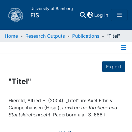
University of Bamberg
(current)
FIS
Log In
Home
Home
Research Outputs
Publications
"Titel"
Publications
Details
Export
Research Data
"Titel"
Projects
People
Hierold, Alfred E. (2004): „Titel“, in: Axel Frhr. v.
Campenhausen (Hrsg.),
Lexikon für Kirchen- und
Staatskirchenrecht
, Paderborn u.a., S. 688 f.
Institutions