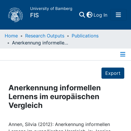
University of Bamberg
(current)
FIS
Log In
Home
Home
Research Outputs
Publications
Anerkennung informellen Lernens im europäischen Vergleich
Publications
Details
Research Data
Export
Projects
Anerkennung informellen
Lernens im europäischen
People
Vergleich
Institutions
Annen, Silvia (2012): Anerkennung informellen