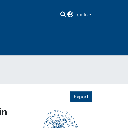
Log In
Export
in