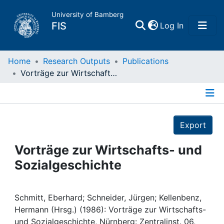
University of Bamberg
(current)
FIS
Log In
Home
Home
Research Outputs
Publications
Vorträge zur Wirtschafts- und Sozialgeschichte
Publications
Details
Research Data
Export
Projects
Vorträge zur Wirtschafts- und
Sozialgeschichte
People
Institutions
Schmitt, Eberhard; Schneider, Jürgen; Kellenbenz,
Hermann (Hrsg.) (1986): Vorträge zur Wirtschafts-
und Sozialgeschichte, Nürnberg: Zentralinst. 06,