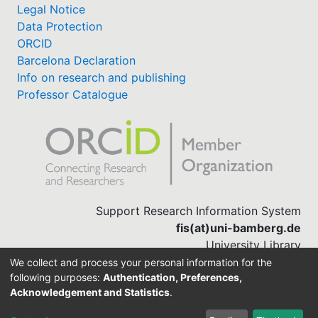
Legal Notice
Data Protection
ORCID
Barcelona Declaration
Info on research and publishing
Professor Catalogue
Support Research Information System
fis(at)uni-bamberg.de
University Library
(0951) 863-1568
We collect and process your personal information for the
following purposes:
Authentication, Preferences,
Acknowledgement and Statistics
.
Built with
DSpace-CRIS software