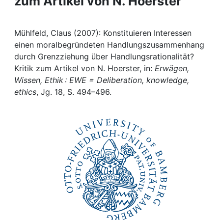
zum Artikel von N. Hoerster
Awards
My FIS
Mühlfeld, Claus (2007): Konstituieren Interessen
einen moralbegründeten Handlungszusammenhang
Help
durch Grenzziehung über Handlungsrationalität?
Kritik zum Artikel von N. Hoerster, in:
Erwägen,
Wissen, Ethik : EWE = Deliberation, knowledge,
ethics
, Jg. 18, S. 494–496.