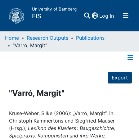
University of Bamberg
(current)
FIS
Log In
Home
Home
Research Outputs
Publications
"Varró, Margit"
Publications
Details
Research Data
Export
Projects
"Varró, Margit"
People
Kruse-Weber, Silke (2006): „Varró, Margit“, in:
Christoph Kammertöns und Siegfried Mauser
Institutions
(Hrsg.),
Lexikon des Klaviers : Baugeschichte,
Spielpraxis, Komponisten und ihre Werke,