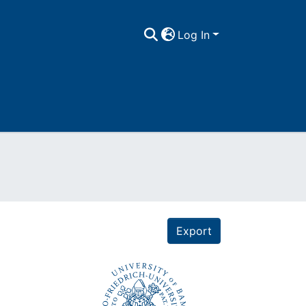
Log In
Export