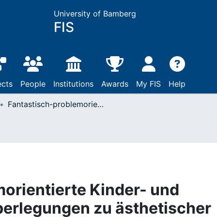
University of Bamberg
FIS
ects
People
Institutions
Awards
My FIS
Help
Fantastisch-problemorientierte Kinder- und Jugendliteratur"? Überlegungen zu ästhetischer Struktur und literaturdidaktischem Potenzial aktueller fantastischer Texte für Heranwachsende
orientierte Kinder- und
berlegungen zu ästhetischer