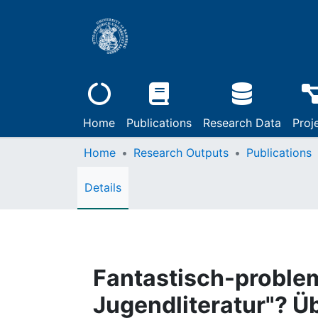
Home
Publications
Research Data
Proj
Home
Research Outputs
Publications
Details
Fantastisch-problem
Jugendliteratur"? Ü