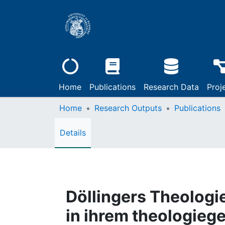
Home
Publications
Research Data
Proj
Home
Research Outputs
Publications
Details
Döllingers Theolog
in ihrem theologieg