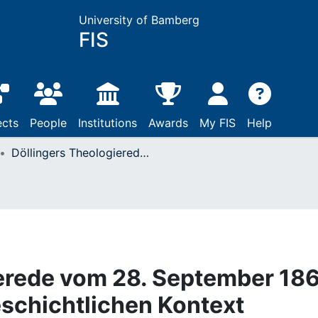
University of Bamberg
FIS
ects
People
Institutions
Awards
My FIS
Help
Döllingers Theologierede vom 28. September 1863 in ihrem theologiegeschichtlichen Kontext
ierede vom 28. September 18
eschichtlichen Kontext