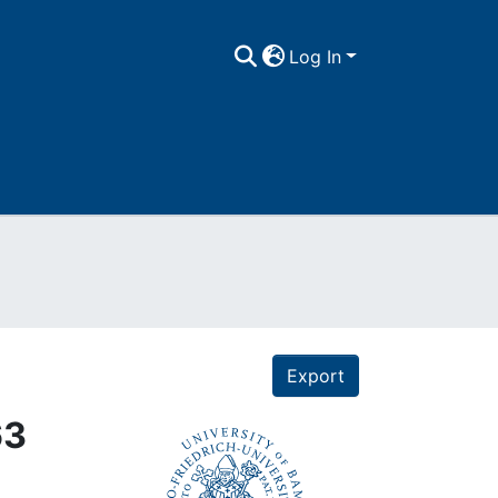
Log In
Export
63