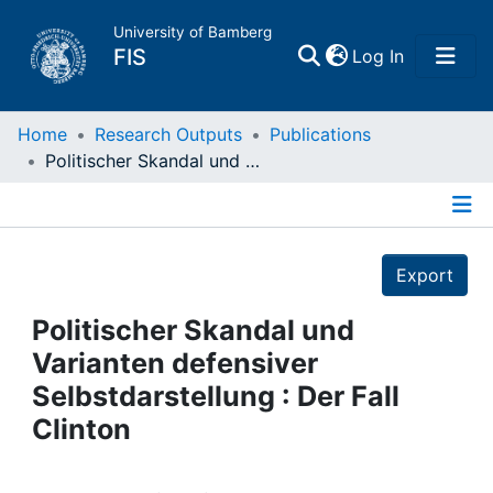
University of Bamberg
(current)
FIS
Log In
Home
Home
Research Outputs
Publications
Politischer Skandal und Varianten defensiver Selbstdarstellung : Der Fall Clinton
Publications
Details
Research Data
Export
Projects
Politischer Skandal und
Varianten defensiver
People
Selbstdarstellung : Der Fall
Clinton
Institutions