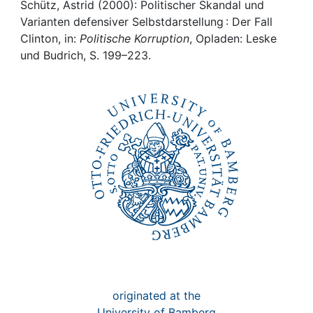
Awards
Schütz, Astrid (2000): Politischer Skandal und
Varianten defensiver Selbstdarstellung : Der Fall
My FIS
Clinton, in:
Politische Korruption
, Opladen: Leske
und Budrich, S. 199–223.
Help
originated at the
University of Bamberg