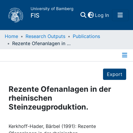
University of Bamberg
(current)
FIS
Log In
Home
Home
Research Outputs
Publications
Rezente Ofenanlagen in der rheinischen Steinzeugproduktion.
Publications
Details
Research Data
Export
Projects
Rezente Ofenanlagen in der
rheinischen
People
Steinzeugproduktion.
Institutions
Kerkhoff-Hader, Bärbel (1991): Rezente