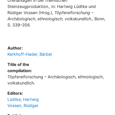
Awards
Ofenanlagen in der rheinischen
Steinzeugproduktion., in: Hartwig Lüdtke und
Rüdiger Vossen (Hrsg.),
Töpfereiforschung –
My FIS
Archäologisch, ethnologisch, volkskundlich.
, Bonn,
S. 339–356.
Help
Author:
Kerkhoff-Hader, Bärbel
Title of the
compilation:
Töpfereiforschung – Archäologisch, ethnologisch,
volkskundlich.
Editors:
Lüdtke, Hartwig
Vossen, Rüdiger