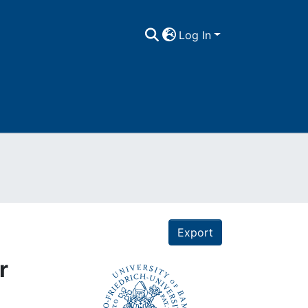
Log In
Export
r