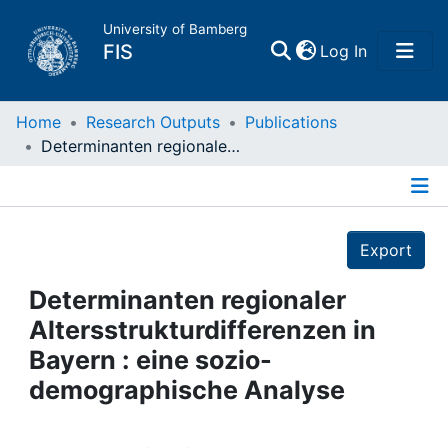
University of Bamberg
(current)
FIS
Log In
Home
Home
Research Outputs
Publications
Determinanten regionaler Altersstrukturdifferenzen in Bayern : eine sozio-demographische Analyse
Publications
Details
Research Data
Export
Projects
Determinanten regionaler
Altersstrukturdifferenzen in
People
Bayern : eine sozio-
demographische Analyse
Institutions