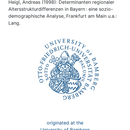
Awards
Heigl, Andreas (1998): Determinanten regionaler
Altersstrukturdifferenzen in Bayern : eine sozio-
My FIS
demographische Analyse, Frankfurt am Main u.a.:
Lang.
Help
originated at the
University of Bamberg