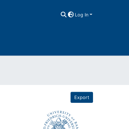
Log In
Export