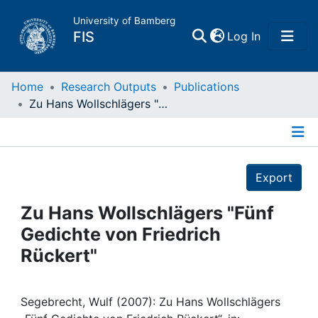
University of Bamberg
(current)
FIS
Log In
Home
Home
Research Outputs
Publications
Zu Hans Wollschlägers "Fünf Gedichte von Friedrich Rückert"
Publications
Details
Research Data
Export
Projects
Zu Hans Wollschlägers "Fünf
Gedichte von Friedrich
People
Rückert"
Institutions
Segebrecht, Wulf (2007): Zu Hans Wollschlägers